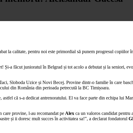
bat la calitate, pentru noi este primordial să punem progresul copiilor î
t! Și-a făcut junioratul în Belgrad și tot acolo a debutat și la seniori,
aci, Sloboda Uzice și Novi Becej. Provine dintr-o familie în care baschet
blicului din România din perioada petrecută la BC Timișoara.
 astfel că s-a dedicat antrenoratului. El va face parte din echipa lui Mar
din care provine, l-au recomandat pe
Alex
ca un valoros candidat pentru a
stre și ii doresc mult succes în activitatea sa!”, a declarat fondatorul
G