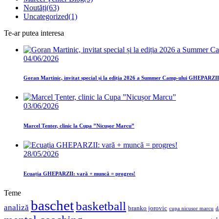
Noutăți
(63)
Uncategorized
(1)
Te-ar putea interesa
04/06/2026
Goran Martinic, invitat special și la ediția 2026 a Summer Camp-ului GHEPARZII
03/06/2026
Marcel Țenter, clinic la Cupa ”Nicușor Marcu”
28/05/2026
Ecuația GHEPARZII: vară + muncă = progres!
Teme
baschet
basketball
analiză
branko jorovic
cupa nicusor marcu
d