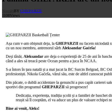
Noutăți
BY
GHEPARZII
1108
Views
A
șa cum v-am obișnuit deja, la
GHEPARZII
nu facem niciodată ra
cu un nou membru, antrenorul sârb
Aleksandar Gaćeša
!
Deși tânăr,
Aleksandar
are deja o experiență de 25 de ani în basche
când a ales să treacă peste Ocean pentru a juca în NCAA.
S-a întors în țara natală și a mai jucat la BC Surcin Belgrad, BC Odž
profesioniști. Nikola Gaćeša, vărul său, este de altfel cunoscut pu
Din păcate, o dublă accidentare la genunchi a pus capăt carierei sale,
sportivi din programul
GHEPARZII
să progreseze!
Dedicația, experiența, tradiția școlii și a familiei de baschet 
reușit să îl cooptăm, el va aduce un plus de valoare echipei noa
Bine ai venit, Aleks!