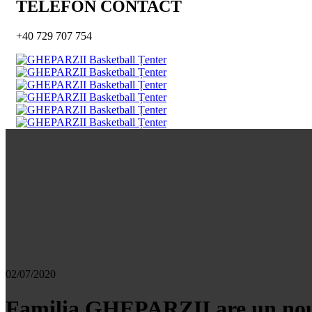
TELEFON CONTACT
+40 729 707 754
02/07/2020
Familia GHEPARZII are un no