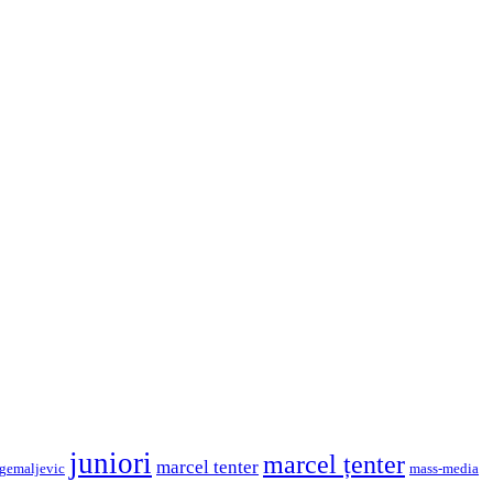
juniori
marcel țenter
marcel tenter
 gemaljevic
mass-media