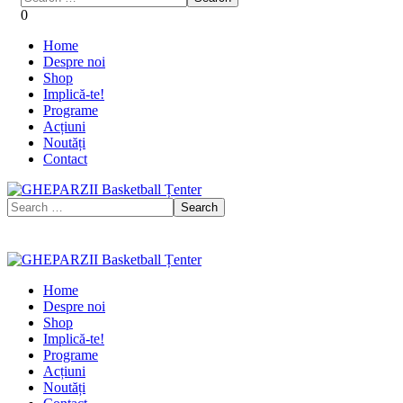
0
Home
Despre noi
Shop
Implică-te!
Programe
Acțiuni
Noutăți
Contact
Home
Despre noi
Shop
Implică-te!
Programe
Acțiuni
Noutăți