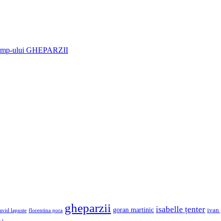
gheparzii
isabelle țenter
goran martinic
ivan
avid lapuste
florentina pora