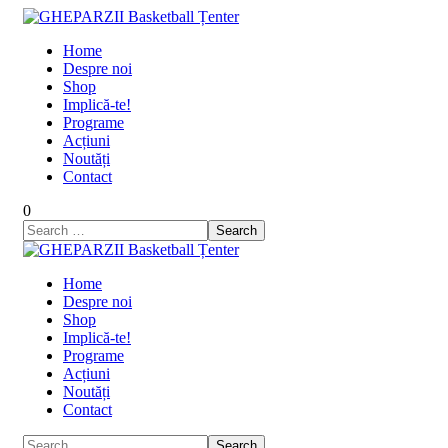
Home
Despre noi
Shop
Implică-te!
Programe
Acțiuni
Noutăți
Contact
0
Home
Despre noi
Shop
Implică-te!
Programe
Acțiuni
Noutăți
Contact