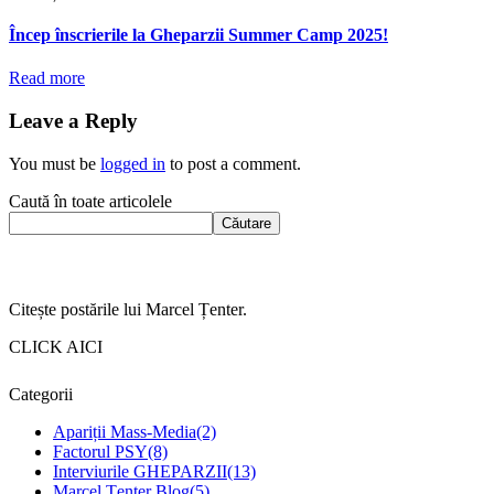
Încep înscrierile la Gheparzii Summer Camp 2025!
Read more
Leave a Reply
You must be
logged in
to post a comment.
Caută în toate articolele
Căutare
Citește postările lui Marcel Țenter.
CLICK AICI
Categorii
Apariții Mass-Media
(2)
Factorul PSY
(8)
Interviurile GHEPARZII
(13)
Marcel Țenter Blog
(5)