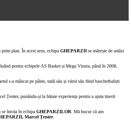
n prim plan. În acest sens, echipa
GHEPARZII
se mărește de astăzi
 evoluând pentru echipele AS Basket și Mega Vizura, până în 2008,
ul s-a mâncat pe pâine, tatăl său și vărul său fiind baschetbaliști
cel Țenter, punându-și la bătaie experiența pentru a ajuta tinerii
 se înrola în echipa
GHEPARZILOR
. Mă bucur că am
HEPARZII, Marcel Țenter
.