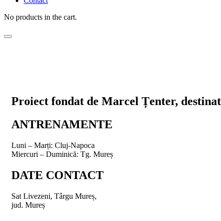
Contact
No products in the cart.
Proiect fondat de Marcel Țenter, destinat 
ANTRENAMENTE
Luni – Marți:
Cluj-Napoca
Miercuri – Duminică:
Tg. Mureș
DATE CONTACT
Sat Livezeni, Târgu Mureș,
jud. Mureș