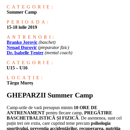
CATEGORIE:
Summer Camp
PERIOADA:
15-18 iulie 2019
ANTRENORI:
Branko Jorovic
(baschet)
Nenad
Đurović
(preparator fizic)
Dr. Isabelle Țenter
(mental coach)
CATEGORIE:
U15 – U16
LOCAȚIE:
Târgu Mureș
GHEPARZII Summer Camp
C
a
mp-urile de vară presupun minim
10 ORE DE
ANTRENAMENT
pentru fiecare camp,
PREGĂTIRE
BASCHETBALISTICĂ ȘI FIZICĂ
. De asemenea, sunt cel
puțin trei ore extra, care cuprind teme precum
psihologia
sportivului, prevenția accidentărilor, recuperarea, nutriția