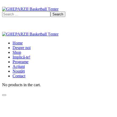
Home
Despre noi
Shop
Implică-te!
Programe
Acțiuni
Noutăți
Contact
No products in the cart.